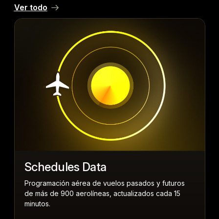
)
Ver todo
Francés (
Français
)
Árabe (
العربية
)
Schedules Data
Programación aérea de vuelos pasados y futuros
S
,
de más de 900 aerolíneas, actualizados cada 15
r
minutos.