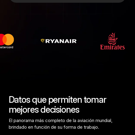
Japonés (
Passenger Booking Data
日本語
Flight Connections
)
Explore todos los conjuntos de datos
Coreano (
한국어
)
Polaco (
Polski
Datos que permiten tomar
)
mejores decisiones
Alemán (
El panorama más completo de la aviación mundial,
Deutsch
brindado en función de su forma de trabajo.