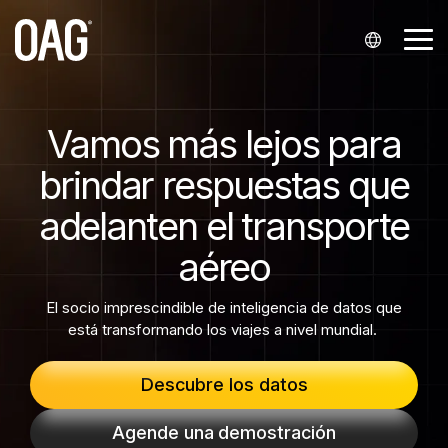
Ir
al
Bo
contenido
de
principal
me
Idiomas
Conjuntos
Entrega de
Asistencia
Socios
La
Analytics
Contacte
Sectores
de datos
los datos
empresa
con
Vamos más lejos para
Inglés (
nosotros
Mi cuenta
Integradores y distribuidores
Schedules Analytics
Aerolíneas
Schedules
API
Quiénes somos
brindar respuestas que
English
Contacte con el Departamento de Ventas.
Asociación con aerolíneas
Centro de conocimientos
Airfare Analytics
Aeropuertos
Status
Alerts
Nuestras sedes
)
adelanten el transporte
Servicio de asistencia
Contacte con el servicio de asistencia
Empresas emergentes
Passenger Booking Analytics
Proveedores de servicios aeroportuarios
Portugués (
aéreo
Airfares
Snowflake
Eventos
Consultas de prensa
Portal de Infare para clientes
Finanzas
Português
Historical
Empleos
El socio imprescindible de inteligencia de datos que
)
Tecnología de viajes
está transformando los viajes a nivel mundial.
Seats
Chino (
Descubre los datos
Minimum Connection Times
中文
Agende una demostración
)
Master Data