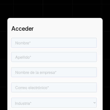
Japonés (
Passenger Booking Data
日本語
Flight Connections
)
Acceder
Explore todos los conjuntos de datos
Coreano (
한국어
)
Polaco (
Polski
)
Alemán (
Deutsch