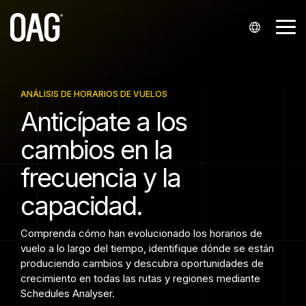
Ir
al
Bo
contenido
de
principal
me
Idiomas
Conjuntos
Entrega de
Asistencia
Socios
La
Analytics
Contacte
Sectores
de datos
los datos
empresa
con
Inglés (
nosotros
Mi cuenta
Integradores y distribuidores
Schedules Analytics
Aerolíneas
ANÁLISIS DE HORARIOS DE VUELOS
Schedules
API
Quiénes somos
Anticípate a los
English
Contacte con el Departamento de Ventas.
Asociación con aerolíneas
Centro de conocimientos
Airfare Analytics
Aeropuertos
cambios en la
Status
Alerts
Nuestras sedes
)
Servicio de asistencia
Contacte con el servicio de asistencia
Empresas emergentes
Passenger Booking Analytics
Proveedores de servicios aeroportuarios
frecuencia y la
Portugués (
Airfares
Snowflake
Eventos
Consultas de prensa
Portal de Infare para clientes
Finanzas
capacidad.
Português
Historical
Empleos
)
Tecnología de viajes
Comprenda cómo han evolucionado los horarios de
Seats
vuelo a lo largo del tiempo, identifique dónde se están
Chino (
produciendo cambios y descubra oportunidades de
Minimum Connection Times
中文
crecimiento en todas las rutas y regiones mediante
Schedules Analyser.
)
Master Data